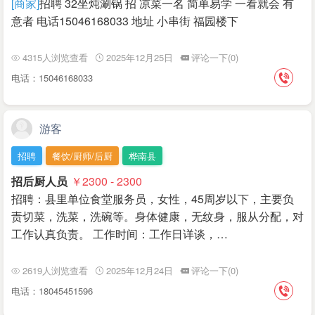
[商家]
招聘 32坐炖涮锅 招 凉菜一名 简单易学 一看就会 有
意者 电话15046168033 地址 小串街 福园楼下
4315人浏览查看
2025年12月25日
评论一下(0)
电话：15046168033
游客
招聘
餐饮/厨师/后厨
桦南县
招后厨人员
￥2300 - 2300
招聘：县里单位食堂服务员，女性，45周岁以下，主要负
责切菜，洗菜，洗碗等。身体健康，无纹身，服从分配，对
工作认真负责。 工作时间：工作日详谈，…
2619人浏览查看
2025年12月24日
评论一下(0)
电话：18045451596