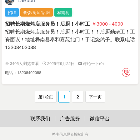
LaBubu
招聘
餐饮/厨师/后厨
桦南县
招聘长期烧烤店服务员！后厨！小时工
￥3000 - 4000
招聘长期烧烤店服务员！后厨！小时工！！后厨勤杂工！工
资面议！地址桦南县泰和嘉苑北门！于记烧鸽子。联系电话
13208402088
3405人浏览查看
2025年9月22日
评论一下(0)
电话：13208402088
第1/2页
1
2
下一页
联系我们
广告服务
微信平台
桦南信息网
©版权所有