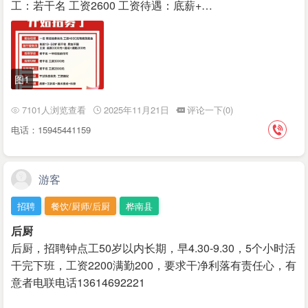
工：若干名 工资2600 工资待遇：底薪+…
图1
7101人浏览查看
2025年11月21日
评论一下(0)
电话：15945441159
游客
招聘
餐饮/厨师/后厨
桦南县
后厨
后厨，招聘钟点工50岁以内长期，早4.30-9.30，5个小时活
干完下班，工资2200满勤200，要求干净利落有责任心，有
意者电联电话13614692221