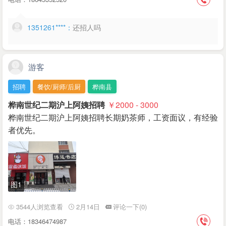
1351261****：
还招人吗
游客
招聘
餐饮/厨师/后厨
桦南县
桦南世纪二期沪上阿姨招聘
￥2000 - 3000
桦南世纪二期沪上阿姨招聘长期奶茶师，工资面议，有经验
者优先。
图1
3544人浏览查看
2月14日
评论一下(0)
电话：18346474987