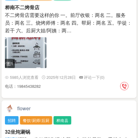
桦南不二烤骨店
不二烤骨店需要这样的你 一。前厅收银：两名 二。服务
员：两名 三。烧烤师傅：两名 四。帮厨：两名 五。学徒：
若干 六。后厨大姐/阿姨：两…
图1
5985人浏览查看
2025年12月28日
评论一下(0)
电话：19845438282
flower
招聘
餐饮/厨师/后厨
桦南县
32坐炖涮锅