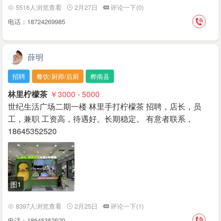
5516人浏览查看
2月27日
评论一下(0)
电话：18724269985
薛明
招聘
餐饮/厨师/后厨
桦南县
林里柠檬茶
￥3000 - 5000
世纪生活广场二期一楼 林里手打柠檬茶 招聘，店长，员
工，兼职 工资高，待遇好。长期稳定。 有意者联系，
18645352520
图1
8397人浏览查看
2月25日
评论一下(1)
电话：18645352520