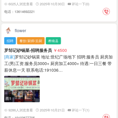
6025人浏览查看
2025年10月30日
评论一下(0)
电话：13614692221
flower
招聘
餐饮/厨师/后厨
桦南县
罗邹记砂锅菜-招聘服务员
￥4500
[商家]
罗邹记砂锅菜 地址:世纪广场地下 招聘:服务员 厨房加
工(男) ​工资:服务员3000+ 厨房加工4000+ 待遇:一日三餐 带
薪休息一天 联系电话:191036…
图1
9286人浏览查看
2025年10月21日
评论一下(1)
电话：19103677705