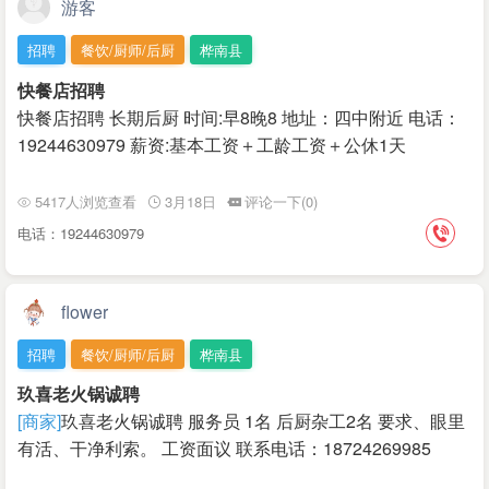
游客
招聘
餐饮/厨师/后厨
桦南县
快餐店招聘
快餐店招聘 长期后厨 时间:早8晚8 地址：四中附近 电话：
19244630979 薪资:基本工资＋工龄工资＋公休1天
5417人浏览查看
3月18日
评论一下(0)
电话：19244630979
flower
招聘
餐饮/厨师/后厨
桦南县
玖喜老火锅诚聘
[商家]
玖喜老火锅诚聘 服务员 1名 后厨杂工2名 要求、眼里
有活、干净利索。 工资面议 联系电话：18724269985