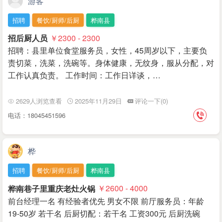
游客
招聘
餐饮/厨师/后厨
桦南县
招后厨人员
￥2300 - 2300
招聘：县里单位食堂服务员，女性，45周岁以下，主要负
责切菜，洗菜，洗碗等。身体健康，无纹身，服从分配，对
工作认真负责。 工作时间：工作日详谈，…
2629人浏览查看
2025年11月29日
评论一下(0)
电话：18045451596
桦
招聘
餐饮/厨师/后厨
桦南县
桦南巷子里重庆老灶火锅
￥2600 - 4000
前台经理一名 有经验者优先 男女不限 前厅服务员：年龄
19-50岁 若干名 后厨切配：若干名 工资300元 后厨洗碗