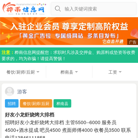
输入关键词搜索
注意：
桦南信息网提醒您：求职时凡涉及交押金、购原料或垫资等收费
要求的，均为诈骗！请提高警惕！
餐饮/厨师/后厨
桦南县
工资
游客
招聘
餐饮/厨师/后厨
桦南县
好友小龙虾烧烤大排档
招聘好友小龙虾烧烤大排档 主管5500--6000 服务员
4500+酒水提成 吧员4500 煮面师傅4000 收餐员3500 联系
电话13846111858