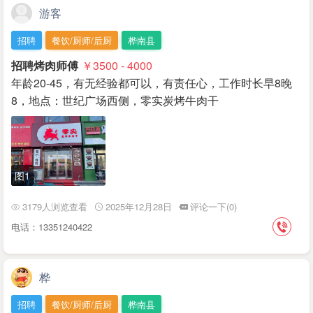
游客
招聘
餐饮/厨师/后厨
桦南县
招聘烤肉师傅
￥3500 - 4000
年龄20-45，有无经验都可以，有责任心，工作时长早8晚
8，地点：世纪广场西侧，零实炭烤牛肉干
图1
3179人浏览查看
2025年12月28日
评论一下(0)
电话：13351240422
桦
招聘
餐饮/厨师/后厨
桦南县