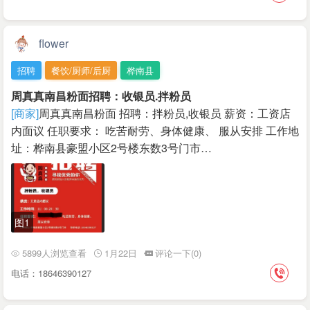
flower
招聘
餐饮/厨师/后厨
桦南县
周真真南昌粉面招聘：收银员.拌粉员
[商家]
周真真南昌粉面 招聘：拌粉员,收银员 薪资：工资店
内面议 任职要求： 吃苦耐劳、身体健康、 服从安排 工作地
址：桦南县豪盟小区2号楼东数3号门市…
图1
5899人浏览查看
1月22日
评论一下(0)
电话：18646390127