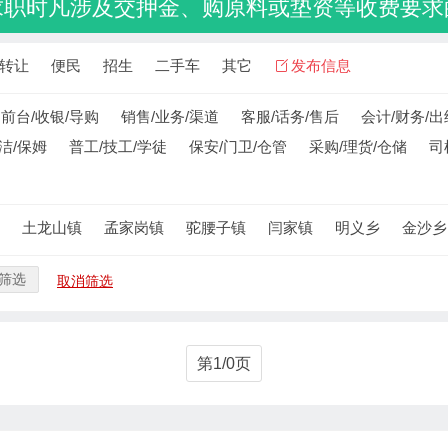
求职时凡涉及交押金、购原料或垫资等收费要求
转让
便民
招生
二手车
其它
发布信息
前台/收银/导购
销售/业务/渠道
客服/话务/售后
会计/财务/出
洁/保姆
普工/技工/学徒
保安/门卫/仓管
采购/理货/仓储
司
土龙山镇
孟家岗镇
驼腰子镇
闫家镇
明义乡
金沙乡
筛选
取消筛选
第1/0页