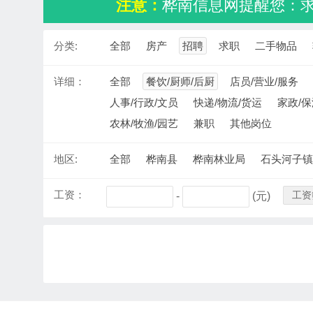
注意：
桦南信息网提醒您：
分类:
全部
房产
招聘
求职
二手物品
详细：
全部
餐饮/厨师/后厨
店员/营业/服务
人事/行政/文员
快递/物流/货运
家政/保
农林/牧渔/园艺
兼职
其他岗位
地区:
全部
桦南县
桦南林业局
石头河子镇
工资：
工资
-
(元)