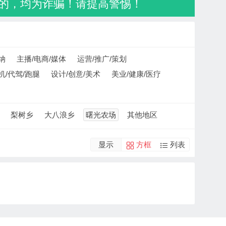
的，均为诈骗！请提高警惕！
纳
主播/电商/媒体
运营/推广/策划
机/代驾/跑腿
设计/创意/美术
美业/健康/医疗
梨树乡
大八浪乡
曙光农场
其他地区
显示
方框
列表