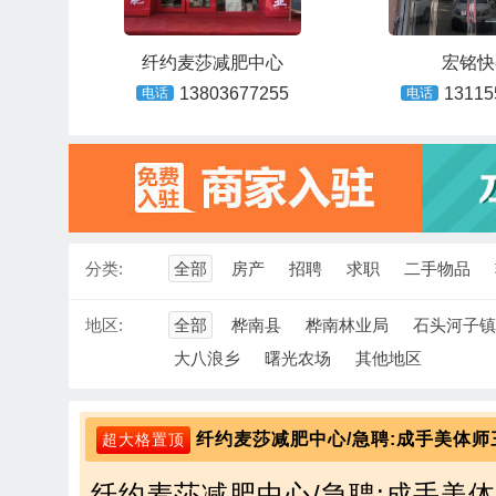
纤约麦莎减肥中心
宏铭快
13803677255
13115
电话
电话
分类:
全部
房产
招聘
求职
二手物品
地区:
全部
桦南县
桦南林业局
石头河子镇
大八浪乡
曙光农场
其他地区
纤约麦莎减肥中心/急聘:成手美体师
超大格置顶
纤约麦莎减肥中心/急聘:成手美