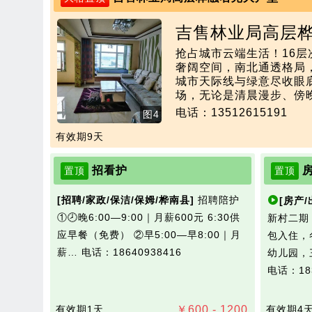
吉售林业局高层
抢占城市云端生活！16层次
奢阔空间，南北通透格局，
城市天际线与绿意尽收眼
场，无论是清晨漫步、傍
属天地；毗邻网红小火车
电话：13512615191
图4
浪漫复古风情。
有效期9天
招看护
置顶
置顶
[招聘/家政/保洁/保姆/桦南县]
招聘陪护
[房产/
①🕗晚6:00—9:00｜月薪600元 6:30供
新村二期
应早餐（免费） ②早5:00—早8:00｜月
包入住，
薪…
电话：18640938416
幼儿园，
电话：183
有效期1天
￥
600 - 1200
有效期4