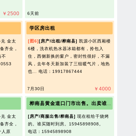
￥
2500
6天前
学区房出租
兑 金太
[图6]
[房产/出租/桦南县]
凯源小区西厢楼
备齐全，
6楼，洗衣机热水器冰箱都有，拎包入
格不
住，西侧新换的窗户，密封性很好，不漏
0553
风，去年冬天新加装了三组暖气片，地热
也…
电话：19917867444
7月30日
￥
4000
桦南县黄金道口门市出售。出卖谁买开谁名。
兑 金太
[房产/商服出售/桦南县]
现在租给干烧烤
备齐全，
的。谁买随时到房。15945898908。
个人原
电话：15945898908