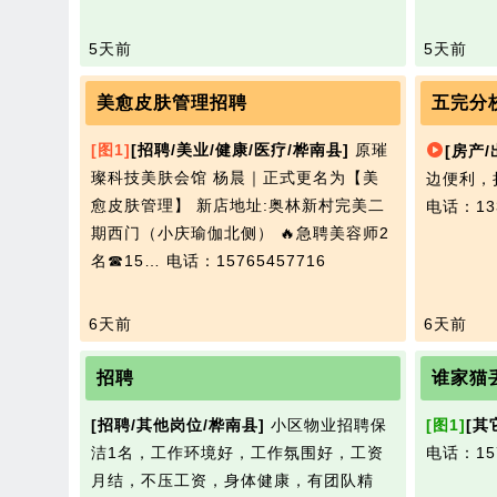
5天前
5天前
美愈皮肤管理招聘
五完分
[图1]
[招聘/美业/健康/医疗/桦南县]
原璀
[房产/
璨科技美肤会馆 杨晨｜正式更名为【美
边便利，
愈皮肤管理】 新店地址:奥林新村完美二
电话：133
期西门（小庆瑜伽北侧） 🔥急聘美容师2
名☎15…
电话：15765457716
6天前
6天前
招聘
谁家猫
[招聘/其他岗位/桦南县]
小区物业招聘保
[图1]
[其
洁1名，工作环境好，工作氛围好，工资
电话：157
月结，不压工资，身体健康，有团队精