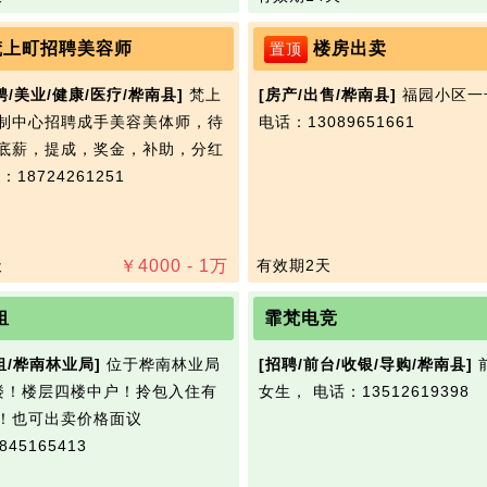
梵上町招聘美容师
楼房出卖
置顶
聘/美业/健康/医疗/桦南县]
梵上
[房产/出售/桦南县]
福园小区一
制中心招聘成手美容美体师，待
电话：13089651661
底薪，提成，奖金，补助，分红
：18724261251
天
￥
4000 - 1
万
有效期2天
租
霏梵电竞
租/桦南林业局]
位于桦南林业局
[招聘/前台/收银/导购/桦南县]
楼！楼层四楼中户！拎包入住有
女生，
电话：13512619398
！也可出卖价格面议
45165413