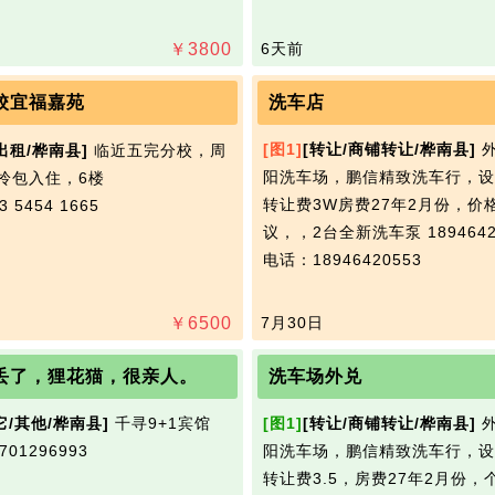
￥
3800
6天前
校宜福嘉苑
洗车店
[图1]
[转让/商铺转让/桦南县]
外
出租/桦南县]
临近五完分校，周
阳洗车场，鹏信精致洗车行，设
拎包入住，6楼
转让费3W房费27年2月份，价
 5454 1665
议，，2台全新洗车泵 1894642
电话：18946420553
￥
6500
7月30日
丢了，狸花猫，很亲人。
洗车场外兑
它/其他/桦南县]
千寻9+1宾馆
[图1]
[转让/商铺转让/桦南县]
外
01296993
阳洗车场，鹏信精致洗车行，设
转让费3.5，房费27年2月份，