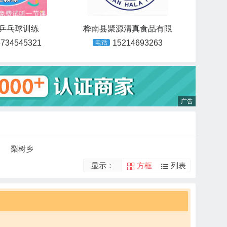
乒乓球训练
桦南县聚源清真食品有限
5734545321
15214693263
电话
梨树乡
显示：
方框
列表