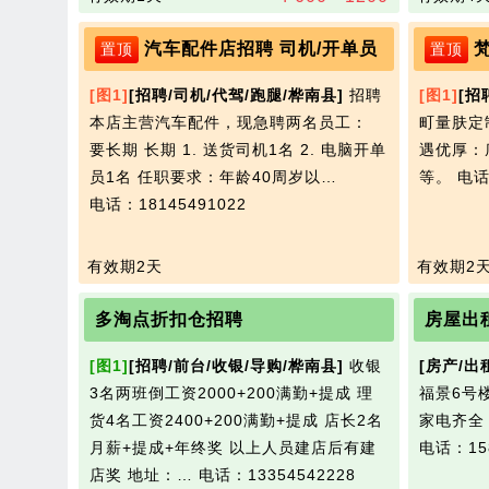
汽车配件店招聘 司机/开单员
置顶
置顶
[图1]
[招聘/司机/代驾/跑腿/桦南县]
招聘
[图1]
[招
本店主营汽车配件，现急聘两名员工：
町量肤定
要长期 长期 1. 送货司机1名 2. 电脑开单
遇优厚：
员1名 任职要求：年龄40周岁以…
等。
电话
电话：18145491022
有效期2天
有效期2
多淘点折扣仓招聘
房屋出
[图1]
[招聘/前台/收银/导购/桦南县]
收银
[房产/出
3名两班倒工资2000+200满勤+提成 理
福景6号
货4名工资2400+200满勤+提成 店长2名
家电齐全
月薪+提成+年终奖 以上人员建店后有建
电话：158
店奖 地址：…
电话：13354542228