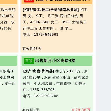
递出售终
[招聘/普工/技工/学徒/桦南林业局]
招工
手机就能
男 女、长工、 月工资 两口子优先 男
分钱，快
工、4000-5500 女工、3500 女包装工
行的买
计件工资 工作时间 、 夏 早…
电话：13734543563
有效期25天
出售新月小区高层4楼
置顶
中饭店转
[房产/出售/桦南县]
掉价了28.88万，新
，楼上包间
月4楼90平，双南卧室不把山，品牌家居
调，接手即
家电，个人精装修，空调都带，拎包入
住，13351768708
电话：13351768708
有效期2天
￥
28.88
万