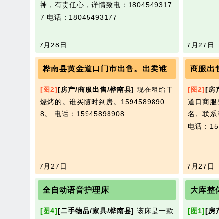
神，有责任心，详情致电：1804549317
7
电话：18045493177
7月28日
7月27日
商服出
桦南县黄金道口门市出售。出卖谁买开谁名。
[图2]
[房产/商服出售/桦南县]
现在租给干
[图2]
[房
烧烤的。谁买随时到房。1594589890
道口商服
8。
电话：15945898908
名。联系电
电话：159
7月27日
7月27日
全自动语音护理床
大库整
[图4]
[二手物品/家具/桦南县]
该床是一款
[图1]
[房