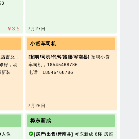
53
￥
3.5
7月27日
小货车司机
店吉兑，
[招聘/司机/代驾/跑腿/桦南县]
招聘小货
装修好，动
车司机，18545468786
重新装
电话：18545468786
7月26日
桦东新成
包入住，
[房产/出售/桦南县]
桦东新成 8楼 房照