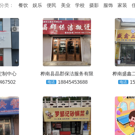
分类：
餐饮
娱乐
便民
美业
学校
摄影
服饰
家装
定制中心
桦南县晶郡保洁服务有限
桦南盛鑫
467502
18845453688
1
电话
电话