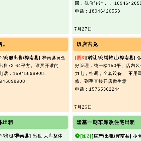
因，低价转让，， 189464205
电话：18946420553
7月27日
售。
饭店吉兑
产/商服出售/桦南县]
桦南县黄金
[图3]
[转让/商铺转让/桦南县]
饭
出售73.64平方。谁买开谁的
好管理，纯一楼150平。店内
话，15945898908。
力电，空调，全套设备、 不用
45898908
修、到手直接开店做生意
电话：15765302244
7月26日
体出租
隆基一期车库改住宅出租
产/出租/桦南县]
出租 大库整体
[图2]
[房产/出租/桦南县]
拎