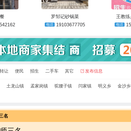
餐
罗邹记砂锅菜
王教练
542162
19103677705
1
电话
电话
转让
便民
招生
二手车
其它
发布信息
土龙山镇
孟家岗镇
驼腰子镇
闫家镇
明义乡
金沙乡
三名
体师三名