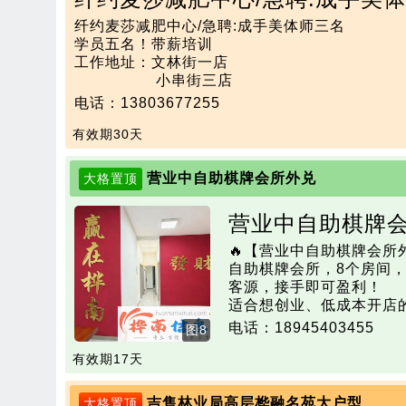
纤约麦莎减肥中心/急聘:成手美体师三名

学员五名！带薪培训

工作地址：文林街一店

                  小串街三店

                  林业局四店

电话：13803677255
就近分配：工资3000-8000元
有效期30天
营业中自助棋牌会所外兑
大格置顶
营业中自助棋牌
🔥【营业中自助棋牌会所外
自助棋牌会所，8个房间
客源，接手即可盈利！

适合想创业、低成本开店
手。

电话：18945403455
图8
电话：18945403455
有效期17天
吉售林业局高层桦融名苑大户型
大格置顶