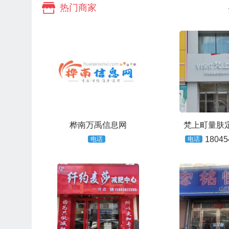
热门商家
桦南万禹信息网
梵上町量肤
18045
电话
电话