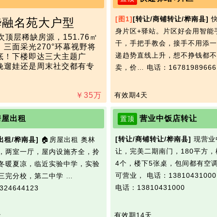
[图1]
[转让/商铺转让/桦南县]
快
桦融名苑大户型
身片区+驿站。片区好会用智能
顶层稀缺房源，151.76㎡
干，手把手教会，接手不用添一
三面采光270°环幕视野将
递趋势直线上升，想不挣钱都不
底！下楼即达三大主题广
晚遛娃还是周末社交都有专
卖，价…
电话：16781989666
站景区，不出社区即可邂逅
￥
35
万
有效期4天
房屋出租
营业中饭店转让
置顶
[转让/商铺转让/桦南县]
现营业
出租/桦南县]
🏠房屋出租 奥林
让，完美二期南门，180平方
，两室一厅，​屋内设施齐全，拎
4个，楼下5张桌，包间都有空
冬暖夏凉，临近实验中学，实验
可营业， 电话：13810431000
三完分校，第二中学 …
电话：13810431000
24644123
天
有效期14天