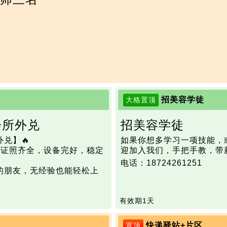
招美容学徒
大格置顶
会所外兑
招美容学徒
兑】🔥

如果你想多学习一项技能，
，证照齐全，设备完好，稳定
迎加入我们，手把手教，带
电话：18724261251
的朋友，无经验也能轻松上
，诚意转让，非诚勿扰。
有效期1天
快递驿站+片区
置顶