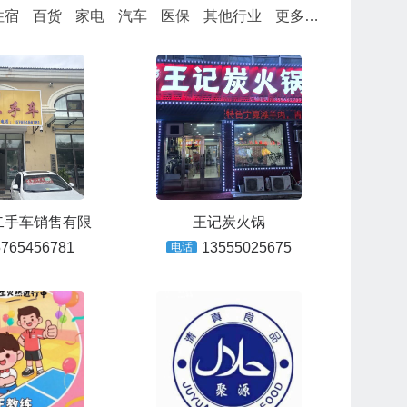
住宿
百货
家电
汽车
医保
其他行业
更多…
二手车销售有限
王记炭火锅
5765456781
13555025675
电话