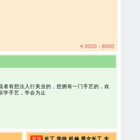
￥
3000 - 8000
或者有想法入行美业的，想拥有一门手艺的，欢
薪学手艺，学会为止
长工 学徒 机修 男女长工 夫妻优先
置顶