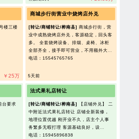
商城步行街营业中烧烤店外兑
号楼三楼
[转让/商铺转让/桦南县]
商城步行街，营
业中成熟烧烤店外兑，客源稳定，回头客
多。 全套烧烤设备、排烟、桌椅、冰柜
全部齐全，接手即可营业，不用额外大…
电话：15545765765
￥
25
万
5天前
法式果礼店转让
前台要求
[转让/商铺转让/桦南县]
【店铺外兑】 二
中附近法式果礼店转让 店铺全新装修，
地理位置优越 刚开业不久，店主个人事
务繁多无暇打理 客源基础良好，设…
电话：15945896838