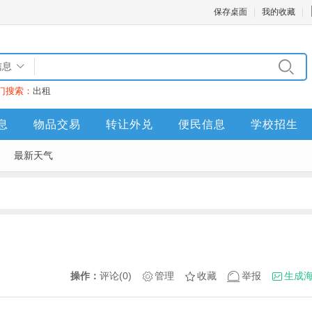
保存桌面
我的收藏
信息
门搜索：
出租
息
物品交易
转让外兑
便民信息
学校招生
最新天气
操作：
评论(0)
管理
收藏
举报
生成