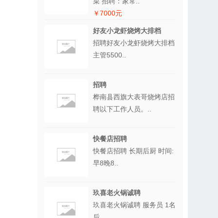
菜 招聘：家常..
￥7000元
好友小龙虾烧烤大排档
招聘好友小龙虾烧烤大排档
主管5500..
招聘
桦南县西旗大表哥烧烤店招
聘以下工作人员。..
快餐店招聘
快餐店招聘 长期后厨 时间:
早8晚8..
玖喜老火锅诚聘
玖喜老火锅诚聘 服务员 1名
后..