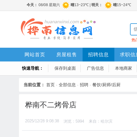
热
网站首页
房屋租售
招聘信息
求职信
快速导航：
保存到桌面
广告信息
本地商家
当前位置：
首页
-
全部信息
-
招聘
-
餐饮/厨师/后厨
桦南不二烤骨店
2025/12/28 9:08:38
浏览：5994
来自：哈尔滨