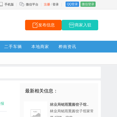
QQ登录
微信登录
手机版
微信平台
注册
/
登录
发布信息
商家入驻
二手车辆
本地商家
桦南资讯
最新相关信息：
海报
林业局铭雨熏酱饺子馆..
林业局铭雨熏酱饺子馆家常