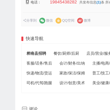
19845438282
电话：
共发布信息
(1)
条 所
分享到
微信
QQ空间
微博
快速导航
桦南县招聘
餐饮/厨师/后厨
店员/营业/服
客服/话务/售后
会计/财务/出纳
主播/电商
快递/物流/货运
家政/保洁/保姆
普工/技工
司机/代驾/跑腿
设计/创意/美术
美业/健康

评论