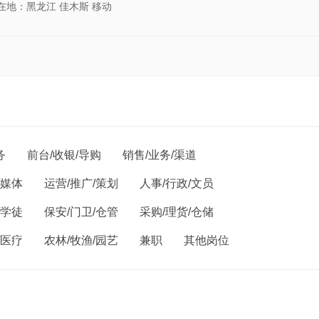
在地：黑龙江 佳木斯 移动
务
前台/收银/导购
销售/业务/渠道
/媒体
运营/推广/策划
人事/行政/文员
/学徒
保安/门卫/仓管
采购/理货/仓储
/医疗
农林/牧渔/园艺
兼职
其他岗位