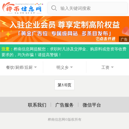
输入关键词搜索
注意：
桦南信息网提醒您：求职时凡涉及交押金、购原料或垫资等收费
要求的，均为诈骗！请提高警惕！
餐饮/厨师/后厨
明义乡
工资
第1/0页
联系我们
广告服务
微信平台
桦南信息网
©版权所有