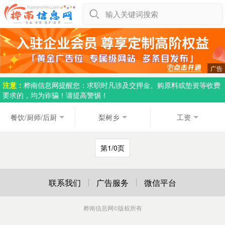
输入关键词搜索
注意：
桦南信息网提醒您：求职时凡涉及交押金、购原料或垫资等收费
要求的，均为诈骗！请提高警惕！
餐饮/厨师/后厨
梨树乡
工资
第1/0页
联系我们
广告服务
微信平台
桦南信息网
©版权所有