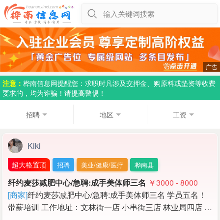
输入关键词搜索
注意：
桦南信息网提醒您：求职时凡涉及交押金、购原料或垫资等收费
要求的，均为诈骗！请提高警惕！
招聘
地区
工资
Kiki
超大格置顶
招聘
美业/健康/医疗
桦南县
纤约麦莎减肥中心/急聘:成手美体师三名
￥3000 - 8000
[商家]
纤约麦莎减肥中心/急聘:成手美体师三名 学员五名！
带薪培训 工作地址：文林街一店 小串街三店 林业局四店 …