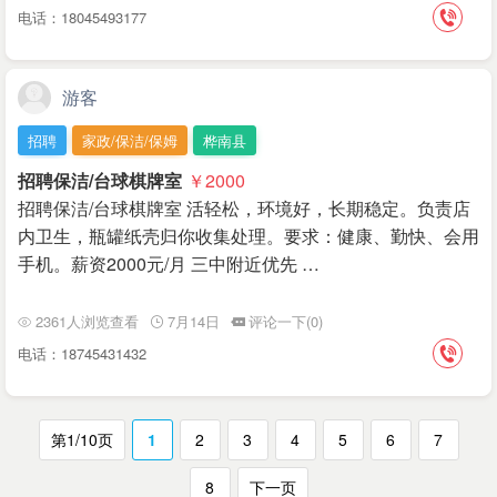
电话：18045493177
游客
招聘
家政/保洁/保姆
桦南县
招聘保洁/台球棋牌室
￥2000
招聘保洁/台球棋牌室 活轻松，环境好，长期稳定。负责店
内卫生，瓶罐纸壳归你收集处理。要求：健康、勤快、会用
手机。薪资2000元/月 三中附近优先 …
2361人浏览查看
7月14日
评论一下(0)
电话：18745431432
第1/10页
1
2
3
4
5
6
7
8
下一页