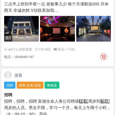
三点半上班到半夜一点 老板事儿少 每个月满勤加200 月休
两天 非诚勿扰 V信联系加我…
图3
4417人浏览查看
7月19日
评论一下(0)
电话：15046481197
游客
招聘
销售/业务/渠道
桦南县
招聘
招聘，招聘，招聘 富德生命人寿公司聘请2️⃣5️⃣周岁到6️⃣1️⃣
周岁的人员。男女不限，学习一个月，每天上午两个小时，
（8：00-10：00） 高中…