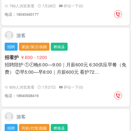
789人浏览查看
7月28日
评论一下(0)
电话：18045493177
游客
招聘
家政/保洁/保姆
桦南县
招看护
￥600 - 1200
招聘陪护 ①🕗晚6:00—9:00｜月薪600元 6:30供应早餐（免
费） ②早5:00—早8:00｜月薪600元 看护72…
809人浏览查看
7月27日
评论一下(0)
电话：18640938416
游客
招聘
司机/代驾/跑腿
桦南县