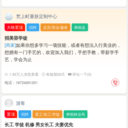
梵上町量肤定制中心
大格置顶
招聘
店员/营业/服务
桦南县
招美容学徒
[商家]
如果你想多学习一项技能，或者有想法入行美业的，
想拥有一门手艺的，欢迎加入我们，手把手教，带薪学手
艺，学会为止
1.93万人浏览查看
有效期29天
评论一下(0)
电话：18724261251
游客
置顶
招聘
普工/技工/学徒
桦南林业局
长工 学徒 机修 男女长工 夫妻优先