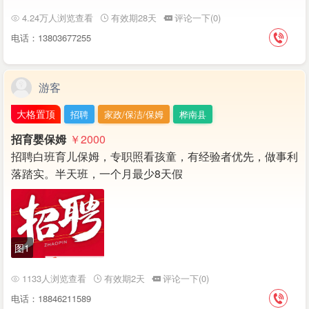
4.24万人浏览查看
有效期28天
评论一下(0)
电话：13803677255
游客
大格置顶
招聘
家政/保洁/保姆
桦南县
招育婴保姆
￥2000
招聘白班育儿保姆，专职照看孩童，有经验者优先，做事利
落踏实。半天班，一个月最少8天假
图1
1133人浏览查看
有效期2天
评论一下(0)
电话：18846211589