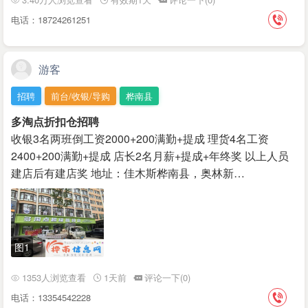
电话：18724261251
游客
招聘
前台/收银/导购
桦南县
多淘点折扣仓招聘
收银3名两班倒工资2000+200满勤+提成 理货4名工资
2400+200满勤+提成 店长2名月薪+提成+年终奖 以上人员
建店后有建店奖 地址：佳木斯桦南县，奥林新…
图1
1353人浏览查看
1天前
评论一下(0)
电话：13354542228