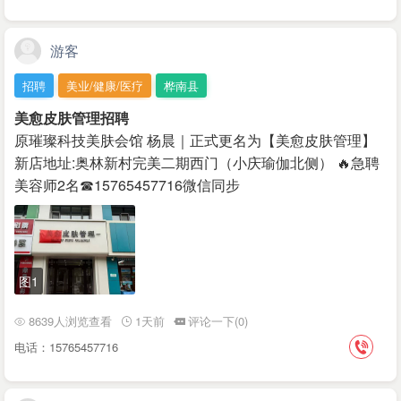
游客
招聘
美业/健康/医疗
桦南县
美愈皮肤管理招聘
原璀璨科技美肤会馆 杨晨｜正式更名为【美愈皮肤管理】
新店地址:奥林新村完美二期西门（小庆瑜伽北侧） 🔥急聘
美容师2名☎15765457716微信同步
图1
8639人浏览查看
1天前
评论一下(0)
电话：15765457716