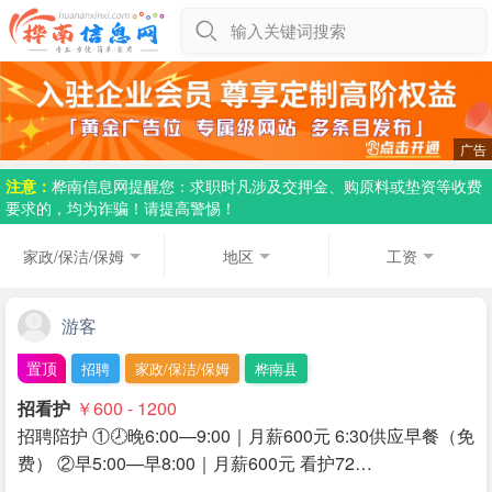
输入关键词搜索
注意：
桦南信息网提醒您：求职时凡涉及交押金、购原料或垫资等收费
要求的，均为诈骗！请提高警惕！
家政/保洁/保姆
地区
工资
游客
置顶
招聘
家政/保洁/保姆
桦南县
招看护
￥600 - 1200
招聘陪护 ①🕗晚6:00—9:00｜月薪600元 6:30供应早餐（免
费） ②早5:00—早8:00｜月薪600元 看护72…