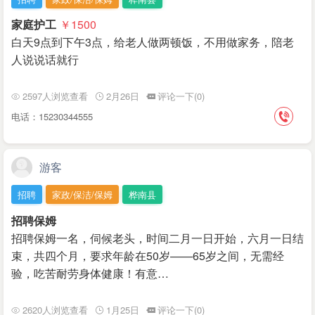
家庭护工
￥1500
白天9点到下午3点，给老人做两顿饭，不用做家务，陪老
人说说话就行
2597人浏览查看
2月26日
评论一下(0)
电话：15230344555
游客
招聘
家政/保洁/保姆
桦南县
招聘保姆
招聘保姆一名，伺候老头，时间二月一日开始，六月一日结
束，共四个月，要求年龄在50岁——65岁之间，无需经
验，吃苦耐劳身体健康！有意…
2620人浏览查看
1月25日
评论一下(0)