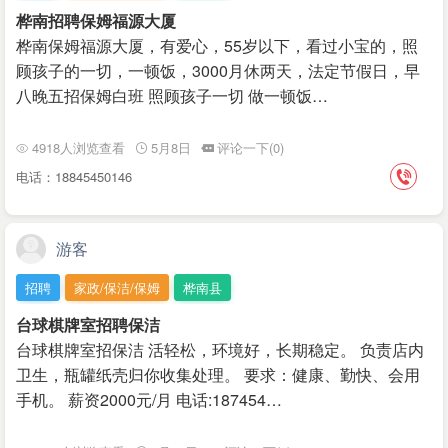
桦南招聘保姆福源大厦
桦南保姆福源大厦，有爱心，55岁以下，看过小宝的，照
顾孩子的一切，一顿饭，3000月休两天，法定节假日，早
八晚五招保姆白班 照顾孩子一切 做一顿饭…
4918人浏览查看
5月8日
评论一下(0)
电话：18845450146
游客
招聘
家政/保洁/保姆
桦南县
台球棋牌室招聘保洁
台球棋牌室招保洁 活轻松，环境好，长期稳定。 负责店内
卫生，瓶罐纸壳归你收集处理。 要求：健康、勤快、会用
手机。 薪资2000元/月 电话:187454…