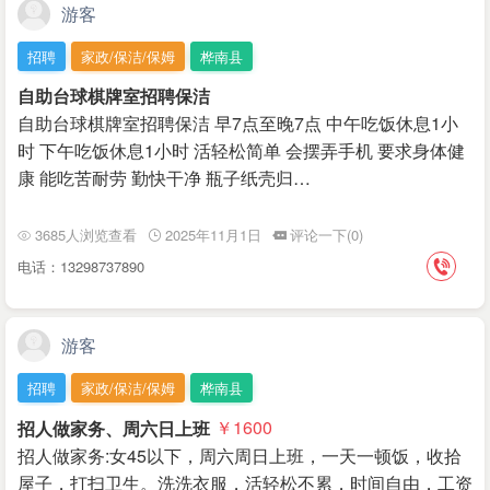
游客
招聘
家政/保洁/保姆
桦南县
自助台球棋牌室招聘保洁
自助台球棋牌室招聘保洁 早7点至晚7点 中午吃饭休息1小
时 下午吃饭休息1小时 活轻松简单 会摆弄手机 要求身体健
康 能吃苦耐劳 勤快干净 瓶子纸壳归…
3685人浏览查看
2025年11月1日
评论一下(0)
电话：13298737890
游客
招聘
家政/保洁/保姆
桦南县
招人做家务、周六日上班
￥1600
招人做家务:女45以下，周六周日上班，一天一顿饭，收拾
屋子，打扫卫生。洗洗衣服，活轻松不累，时间自由，工资