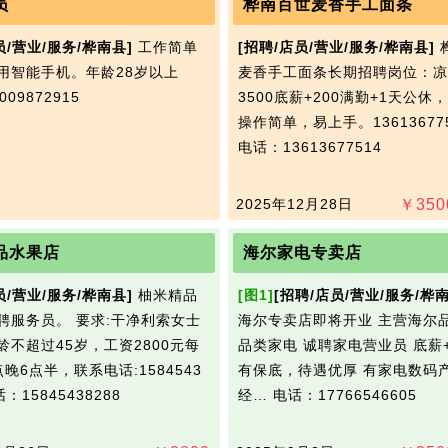
员
桦南百世麦香手工面条
员/营业/服务/桦南县]
工作简单
[招聘/店员/营业/服务/桦南县]
用智能手机。年龄28岁以上
麦香手工面条长期招聘岗位：凉
09872915
3500底薪+200满勤+1天公休
操作简单，易上手。13613677
电话：13613677514
2025年12月28日
￥
350
品水果店
海尔家电专卖店
员/营业/服务/桦南县]
柚米精品
[图1]
[招聘/店员/营业/服务/桦南
聘服务员。 要求:干净利索女士
海尔专卖店即将开业 主营海尔
龄不超过45岁，工资2800元每
品类家电 诚聘家电营业员 底薪
晚6点半，联系电话:1584543
有保底，待遇优厚 有家电数码
：15845438288
经…
电话：17766546605