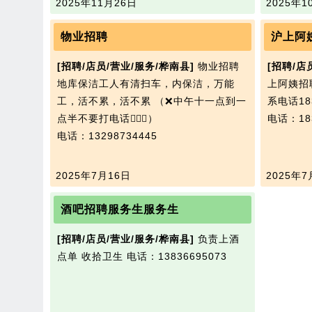
2025年11月26日
2025年1
物业招聘
沪上阿
[招聘/店员/营业/服务/桦南县]
物业招聘
[招聘/店
地库保洁工人有清扫车，内保洁，万能
上阿姨招
工，活不累，活不累 （❌中午十一点到一
系电话183
点半不要打电话🙅🏻‍♂️）
电话：183
电话：13298734445
2025年7月16日
2025年7
酒吧招聘服务生服务生
[招聘/店员/营业/服务/桦南县]
负责上酒
点单 收拾卫生
电话：13836695073