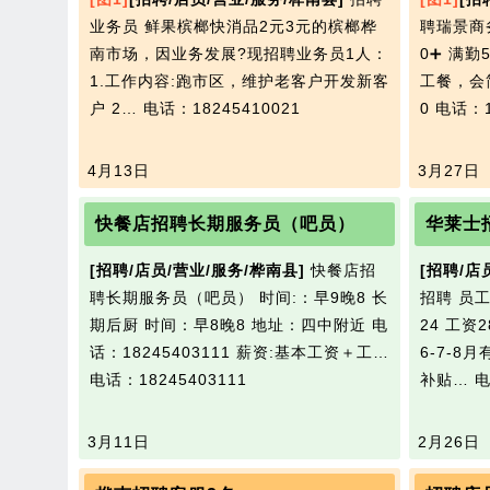
业务员 鲜果槟榔快消品2元3元的槟榔桦
聘瑞景商
南市场，因业务发展?现招聘业务员1人：
0➕ 满勤
1.工作内容:跑市区，维护老客户开发新客
工餐，会简
户 2…
电话：18245410021
0
电话：1
4月13日
3月27日
快餐店招聘长期服务员（吧员）
华莱士
[招聘/店员/营业/服务/桦南县]
快餐店招
[招聘/店
聘长期服务员（吧员） 时间:：早9晚8 长
招聘 员工早
期后厨 时间：早8晚8 地址：四中附近 电
24 工资
话：18245403111 薪资:基本工资＋工…
6-7-8
电话：18245403111
补贴…
电
3月11日
2月26日