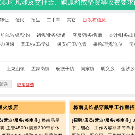
求职时凡涉及交押金、购原料或垫资等收费要求
转让
便民
招生
二手车
其它
发布信息
前台/收银/导购
销售/业务/渠道
客服/话务/售后
会计/财务/出
洁/保姆
普工/技工/学徒
保安/门卫/仓管
采购/理货/仓储
司
土龙山镇
孟家岗镇
驼腰子镇
闫家镇
明义乡
金沙乡
筛选
取消筛选
星火饭店
员/营业/服务/桦南县]
桦南品星
[招聘/店员/营业/服务/桦南县]
聘 主管4500+满勤200带薪休
下，细心，工作内容非常简单不