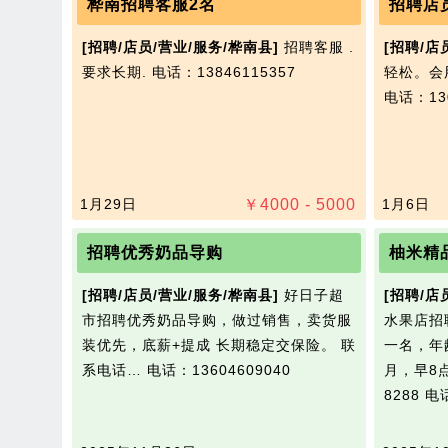
桦南招聘客服2名
招聘店
[招聘/店员/营业/服务/桦南县]
招聘客服 .
[招聘/店
要求长期.
电话：13846115357
轻松。会
电话：130
1月29日
￥
4000 - 5000
1月6日
招聘优秀奶品导购
柚米精
[招聘/店员/营业/服务/桦南县]
好日子超
[招聘/店
市招聘优秀奶品导购，做过销售，卖货服
水果店招
装优先，底薪+提成 长期稳定交保险。 联
一名，年
系电话…
电话：13604609040
月，早8点
8288
电话