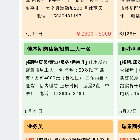
真 招长期 下午三点半上班到半夜一点 老
假 收餐员
板事儿少 每个月满勤加200 月休两天
热菜切配副
非…
电话：15046481197
休…
电话
7月19日
￥
2300 - 5000
6月26日
佳木斯肉店急招男工人一名
邢小可
[招聘/店员/营业/服务/桦南县]
佳木斯肉
[招聘/店
店急招男工人一名 年龄：50岁以下 薪
合烧烤｜
资：月薪4000元（包吃住） 工作内容：
薪资优厚
送货、店内理货 上班时间：凌晨2点—中
踏实肯干
午1…
电话：13263582768
电话：152
5月28日
5月27日
业务员
瑞景商
[图1]
[招聘/店员/营业/服务/桦南县]
招聘
[图1]
[招