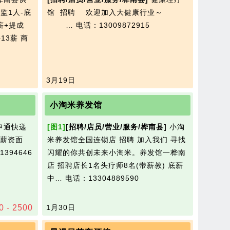
监1人-底
馆 招聘 欢迎加入大健康行业～
薪+提成
…
电话：13009872915
13薪 商
3月19日
小淘米养发馆
申通快递
[图1]
[招聘/店员/营业/服务/桦南县]
小淘
薪资面
米养发馆全国连锁店 招聘 加入我们 寻找
94646
闪耀的你共创未来小淘米。养发馆一桦南
店 招聘店长1名头疗师8名(带薪教) 底薪
中…
电话：13304889590
0 - 2500
1月30日