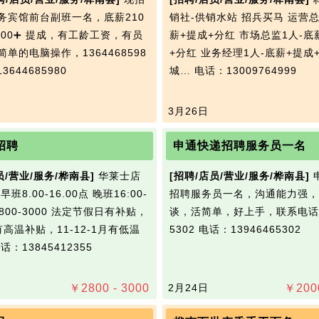
务宾馆前台副班一名，底薪210
销社-供销水站 招兵买马 运营总
500➕ 提成，有工龄工资，有员
薪+提成+分红 市场总监1人-底
单的电脑操作，1364468598
+分红 业务经理1人-底薪+提成+
3644685980
城…
电话：13009764999
3月26日
招聘
申通快递招聘服务员一名
员/营业/服务/桦南县]
华莱士店
[招聘/店员/营业/服务/桦南县]
班8.00-16.00点 晚班16:00-
招聘服务员一名，沟通能力强，
2800-3000 法定节假日有补贴，
谈，活简单，好上手，联系电话13
月有高温补贴，11-12-1月有低温
5302
电话：13946465302
话：13845412355
￥
2800 - 3000
2月24日
￥
200