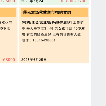
0 - 5000
2025年7月24日
￥
1800 - 2700
曙光农场秋林超市招聘卖肉
有双休节
[招聘/店员/营业/服务/曙光农场]
工作简
60下班
单 每天基本忙3小时 男女都可以 40岁左
右 有卖肉经验最好 没有的话也有人教
电话：15845438601
￥
3000
2025年6月25日