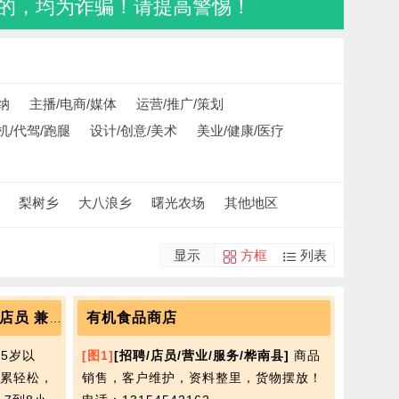
的，均为诈骗！请提高警惕！
纳
主播/电商/媒体
运营/推广/策划
机/代驾/跑腿
设计/创意/美术
美业/健康/医疗
梨树乡
大八浪乡
曙光农场
其他地区
显示
方框
列表
有机食品商店
桦南县饰品穿戴甲工作室招店员 兼职全职都可 工作内容简单轻松
35岁以
[图1]
[招聘/店员/营业/服务/桦南县]
商品
累轻松，
销售，客户维护，资料整里，货物摆放！