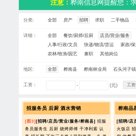
注意：
桦南信息网提醒您：
分类:
全部
房产
招聘
求职
二手物品
详细：
全部
餐饮/厨师/后厨
店员/营业/服务
人事/行政/文员
快递/物流/货运
家政/保
农林/牧渔/园艺
兼职
其他岗位
地区:
全部
桦南县
桦南林业局
石头河子镇
工资：
工资
-
(元)
招服务员 后厨 酒水营销
桦南品
[图3]
[招聘/店员/营业/服务/桦南县]
招服
[招聘/店
务员服务生 后厨 烧烤师傅 干净利索 认
火饭店 招