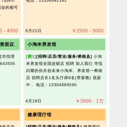
7到8小
电话：13154542162
创业的都可
1
0 - 4000
6月21日
￥
2500 - 3000
小淘米养发馆
超市找理货员陪读的最好工资面议18324643505
超市找理
[图1]
[招聘/店员/营业/服务/桦南县]
小淘
43505
米养发馆全国连锁店 招聘 加入我们 寻找
闪耀的你共创未来小淘米。养发馆一桦南
店 招聘店长1名头疗师8名(带薪教) 底薪
中…
电话：13304889590
4月18日
￥
3000 - 1
万
健康理疗馆
桦南县供
[招聘/店员/营业/服务/桦南县]
健康理疗