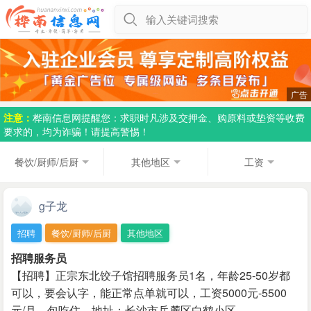
输入关键词搜索
注意：
桦南信息网提醒您：求职时凡涉及交押金、购原料或垫资等收费
要求的，均为诈骗！请提高警惕！
餐饮/厨师/后厨
其他地区
工资
g子龙
招聘
餐饮/厨师/后厨
其他地区
招聘服务员
【招聘】正宗东北饺子馆招聘服务员1名，年龄25-50岁都
可以，要会认字，能正常点单就可以，工资5000元-5500
元/月，包吃住，地址：长沙市岳麓区白鹤小区…