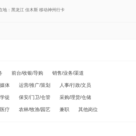
所在地：黑龙江 佳木斯 移动神州行卡
务
前台/收银/导购
销售/业务/渠道
/媒体
运营/推广/策划
人事/行政/文员
/学徒
保安/门卫/仓管
采购/理货/仓储
/医疗
农林/牧渔/园艺
兼职
其他岗位