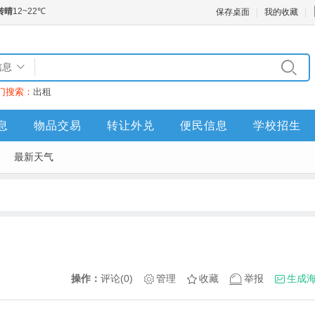
保存桌面
我的收藏
信息
门搜索：
出租
息
物品交易
转让外兑
便民信息
学校招生
最新天气
操作：
评论(0)
管理
收藏
举报
生成