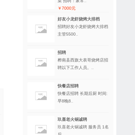
菜 招聘：家常..
￥7000元
好友小龙虾烧烤大排档
招聘好友小龙虾烧烤大排档
主管5500..
招聘
桦南县西旗大表哥烧烤店招
聘以下工作人员。..
快餐店招聘
快餐店招聘 长期后厨 时间:
早8晚8..
玖喜老火锅诚聘
玖喜老火锅诚聘 服务员 1名
后..