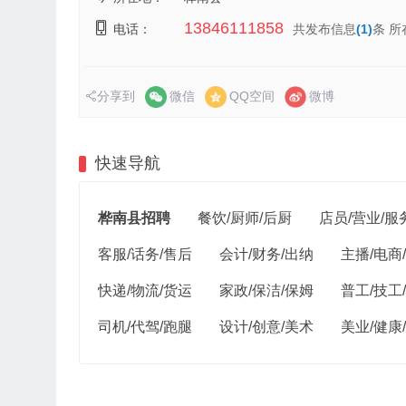
13846111858
电话：
共发布信息
(1)
条 
分享到
微信
QQ空间
微博
快速导航
桦南县招聘
餐饮/厨师/后厨
店员/营业/服
客服/话务/售后
会计/财务/出纳
主播/电商
快递/物流/货运
家政/保洁/保姆
普工/技工
司机/代驾/跑腿
设计/创意/美术
美业/健康