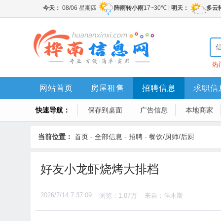
热
网站首页
房屋租售
招聘信息
求职信
快速导航：
保存到桌面
广告信息
本地商家
当前位置：
首页
-
全部信息
-
招聘
-
餐饮/厨师/后厨
好友小龙虾烧烤大排档
2026/7/14 7:37:09
浏览：1.07万
来自：佳木斯