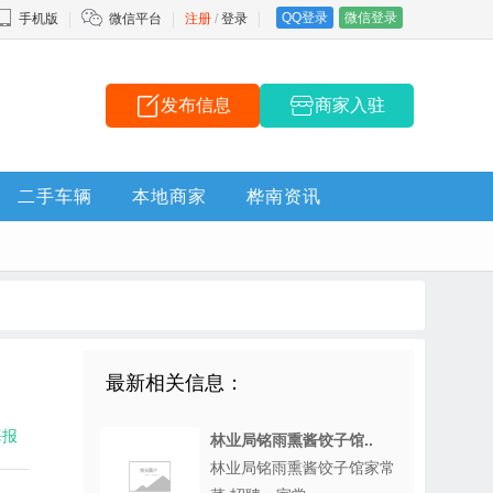
QQ登录
微信登录
手机版
微信平台
注册
/
登录
发布信息
商家入驻
二手车辆
本地商家
桦南资讯
最新相关信息：
海报
林业局铭雨熏酱饺子馆..
林业局铭雨熏酱饺子馆家常