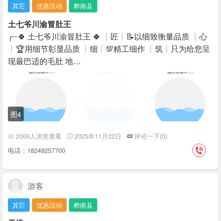
其它
优惠活动
桦南县
土七爷川渝冒肚王
╭┈🍀 土七爷川渝冒肚王 🍀 ┊匠┊📝以细致衡量品质 ┊心
┊🏆用细节彰显品质 ┊细┊💯精工细作 ┊筑┊只为给您呈
现最巴适的毛肚 地…
图4
2069人浏览查看
2025年11月22日
评论一下(0)
电话：18249257700
游客
其它
优惠活动
桦南县