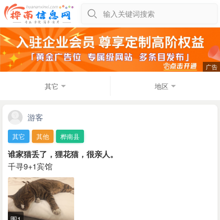
输入关键词搜索
其它
地区
游客
其它
其他
桦南县
谁家猫丢了，狸花猫，很亲人。
千寻9+1宾馆
图1