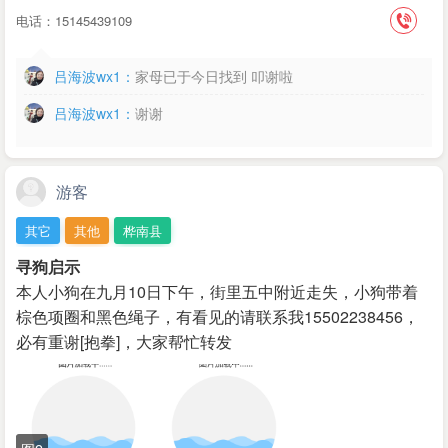
电话：15145439109
吕海波wx1：
家母已于今日找到 叩谢啦
吕海波wx1：
谢谢
游客
其它
其他
桦南县
寻狗启示
本人小狗在九月10日下午，街里五中附近走失，小狗带着
棕色项圈和黑色绳子，有看见的请联系我15502238456，
必有重谢[抱拳]，大家帮忙转发