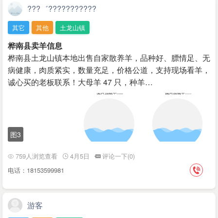
???゛???????????
其它
其他
土龙山镇
桦南县卖羊信息
桦南县土龙山镇本地出售自家散养羊，品种好、膘情足、无
病健康，肉质紧实，数量充足，价格公道，支持现场看羊，
诚心买的老板联系！大母羊 47 只，种羊…
图3
759人浏览查看
4月5日
评论一下(0)
电话：18153599981
游客