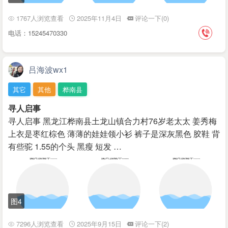
1767人浏览查看
2025年11月4日
评论一下(0)
电话：15245470330
吕海波wx1
其它
其他
桦南县
寻人启事
寻人启事 黑龙江桦南县土龙山镇合力村76岁老太太 姜秀梅
上衣是枣红棕色 薄薄的娃娃领小衫 裤子是深灰黑色 胶鞋 背
有些驼 1.55的个头 黑瘦 短发 …
图4
7296人浏览查看
2025年9月15日
评论一下(2)