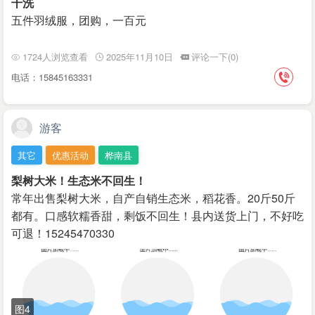
干洗
五件羽绒服，团购，一百元
1724人浏览查看
2025年11月10日
评论一下(0)
电话：15845163331
游客
其它
优惠活动
桦南县
梨树大米！生态米不回生！
常年出售梨树大米，自产自销生态米，稻花香。20斤50斤
都有。口感软糯香甜，剩饭不回生！县内送货上门，不好吃
可退！15245470330
图4