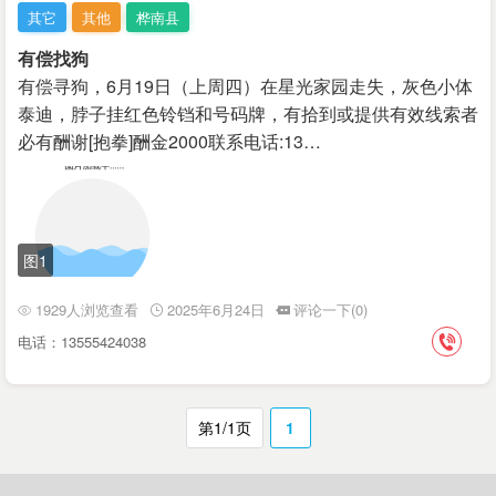
其它
其他
桦南县
有偿找狗
有偿寻狗，6月19日（上周四）在星光家园走失，灰色小体
泰迪，脖子挂红色铃铛和号码牌，有拾到或提供有效线索者
必有酬谢[抱拳]酬金2000 ​联系电话:13…
图1
1929人浏览查看
2025年6月24日
评论一下(0)
电话：13555424038
第1/1页
1