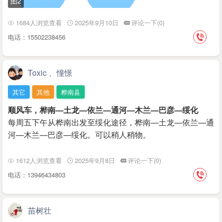
图2
1684人浏览查看
2025年9月10日
评论一下(0)
电话：15502238456
Toxic 、憧憬
其它
其他
桦南县
顺风车，桦南—土龙—依兰—通河—木兰—巴彦—绥化
每周五下午从桦南出发至绥化途径，桦南—土龙—依兰—通
河—木兰—巴彦—绥化。可以稍人稍物。
1612人浏览查看
2025年9月8日
评论一下(0)
电话：13946434803
苗树壮