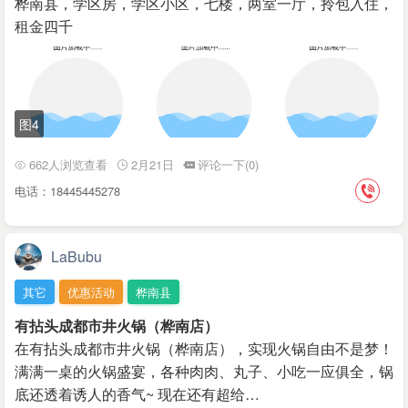
桦南县，学区房，学区小区，七楼，两室一厅，拎包入住，
租金四千
图4
662人浏览查看
2月21日
评论一下(0)
电话：18445445278
LaBubu
其它
优惠活动
桦南县
有拈头成都市井火锅（桦南店）
在有拈头成都市井火锅（桦南店），实现火锅自由不是梦！
满满一桌的火锅盛宴，各种肉肉、丸子、小吃一应俱全，锅
底还透着诱人的香气~ 现在还有超给…