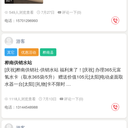
549人浏览查看
7月27日
评论一下(0)
电话：15701296993
游客
其它
优惠活动
桦南县
桦南供销水站
[庆祝]桦南供销社-供销水站 福利来了！[庆祝] 办理365元富
氢水卡（取水365袋/5升） 赠送价值105元[太阳]电动桌面取
水器一台[太阳] [礼物]卡不限时 …
1118人浏览查看
7月13日
评论一下(0)
电话：13144548988
游客