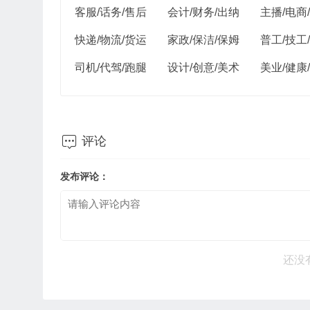
客服/话务/售后
会计/财务/出纳
主播/电商
快递/物流/货运
家政/保洁/保姆
普工/技工
司机/代驾/跑腿
设计/创意/美术
美业/健康

评论
发布评论：
还没