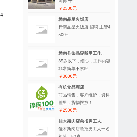
师傅 干..
￥2300元
4
桦南品星火饭店
桦南品星火饭店 招聘 主管4
500+..
桦南县饰品穿戴甲工作..
35岁以下，细心，工作内容
非常简单不累轻..
￥3000元
有机食品商店
商品销售，客户维护，资料
整里，货物摆放！
￥2500元
佳木斯肉店急招男工人..
佳木斯肉店急招男工人一名
年龄：50岁..