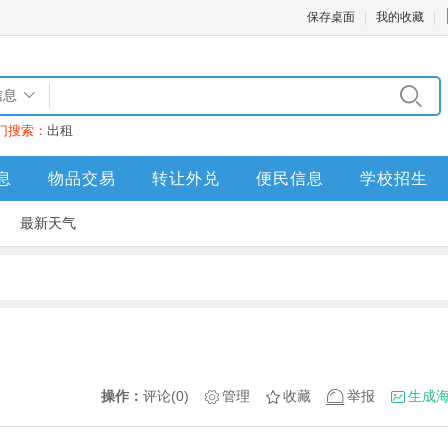
保存桌面
我的收藏
信息
门搜索：
出租
息
物品交易
转让外兑
便民信息
学校招生
最新天气
操作：
评论(0)
管理
收藏
举报
生成