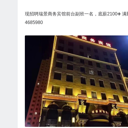
现招聘瑞景商务宾馆前台副班一名，底薪2100➕ 满
4685980