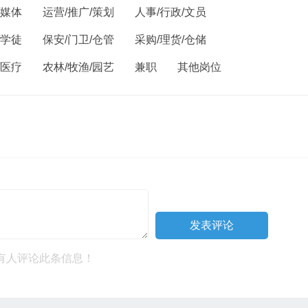
/媒体
运营/推广/策划
人事/行政/文员
/学徒
保安/门卫/仓管
采购/理货/仓储
/医疗
农林/牧渔/园艺
兼职
其他岗位
有人评论此条信息！